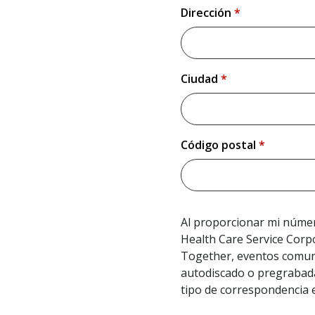
Dirección
*
Please enter your address.
Ciudad
*
Please enter your city name.
Código postal
*
Please enter your zip code.
Al proporcionar mi número
Health Care Service Corpo
Together, eventos comuni
autodiscado o pregrabadas
tipo de correspondencia