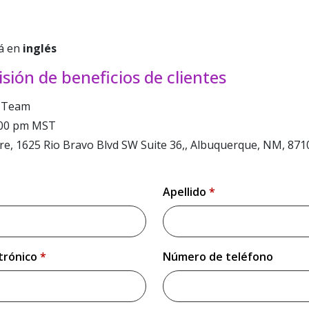
rá en
inglés
sión de beneficios de clientes
e Team
2:00 pm MST
re, 1625 Rio Bravo Blvd SW Suite 36,, Albuquerque, NM, 871
8
Apellido
*
Please enter your last name.
ctrónico
*
Número de teléfono
with anyone else.
Please enter a valid phone numb