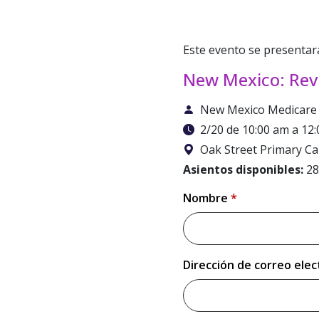
Este evento se presenta
New Mexico: Revi
New Mexico Medicar
2/20 de 10:00 am a 1
Oak Street Primary Ca
Asientos disponibles:
2
Nombre
*
Please enter your first name.
Dirección de correo ele
We'll never share your email 